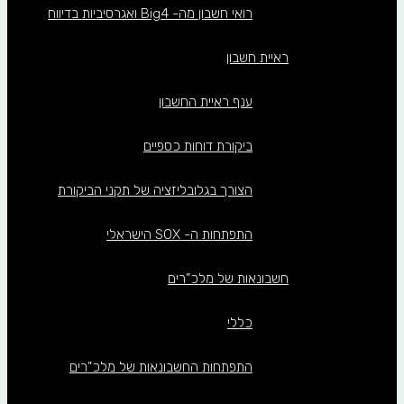
רואי חשבון מה- Big4 ואגרסיביות בדיווח
ראיית חשבון
ענף ראיית החשבון
ביקורת דוחות כספיים
הצורך בגלובליזציה של תקני הביקורת
התפתחות ה- SOX הישראלי
חשבונאות של מלכ”רים
כללי
התפתחות החשבונאות של מלכ”רים