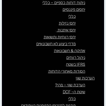
ניתוח דוחות כספיים – כללי
יחסים פיננסיים
כללי
יחסי נזילות
יחסי איתנות
יחסי רווחיות ותשואות
מדדי ביצוע לא חשבונאיים
אתיקה & חשבונאות
ניהול רווחים
IFRS בשטח
הסודות מאחורי הדוחות
הערכות שווי
הערכת שווי – מהי?
שיטת ה- DCF
כללי
תחזית לתזרימי המזומנים העתידיים