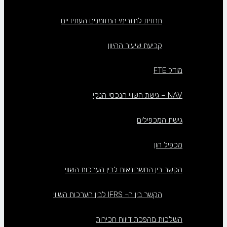
תחזית לתזרימי המזומנים העתידיים
קביעת שיעור ההיוון
מודל FTE
NAV – גישת השווי הנכסי הנקי
גישת המכפילים
מכפיל הון
הקשר בין החשבונאות לבין הערכות השווי
הקשר בין ה- IFRS לבין הערכות השווי
השלכות מהפכת דיווח חכירות