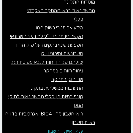
מוסדות התקינה
החשבונאות בראי המחקר האקדמי
כללי
מידע אסימטרי בשוק ההון
הקשר בין מחירי ני”ע למידע החשבונאי
השפעת שינוי בתקינה על שוק ההון
חשבונאות וסיכוני שוק
יכולתם של הדוחות לנבא פשיטת רגל
ניהול רווחים במחקר
שווי הוגן במחקר
התערבות ממשלתית בתקינה
קונפורמיות בין כללי החשבונאות לחוקי
המס
רואי חשבון מה- BIG4 ואגרסיביות בדיווח
ראיית חשבון
ענף ראיית החשבון