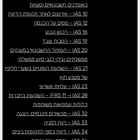
באומדנים חשבונאיים וטעויות
IAS 10 – אירועים לאחר תקופת הדיווח
IAS 12 – מסים על הכנסה
IAS 16 – רכוש קבוע
IAS 19 – הטבות עובד
IAS 20 – הטיפול החשבונאי במענקים
ממשלתיים וגילוי לגבי סיוע ממשלתי
IAS 21 – השפעות השינויים בשערי חליפין
של מטבע חוץ
IAS 23 – עלויות אשראי
IAS 28 ו- IFRS 11 – השקעות בחברות
כלולות ועסקאות משותפות
IAS 32 – מכשירים פיננסיים: הצגה
IAS 33 – רווח למניה
IAS 34 – דיווח כספי לתקופות ביניים