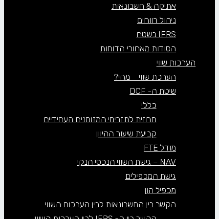
אתיקה & חשבונאות
ניהול רווחים
IFRS בשטח
הסודות מאחורי הדוחות
הערכות שווי
הערכת שווי – מהי?
שיטת ה- DCF
כללי
תחזית לתזרימי המזומנים העתידיים
קביעת שיעור ההיוון
מודל FTE
NAV – גישת השווי הנכסי הנקי
גישת המכפילים
מכפיל הון
הקשר בין החשבונאות לבין הערכות השווי
הקשר בין ה- IFRS לבין הערכות השווי