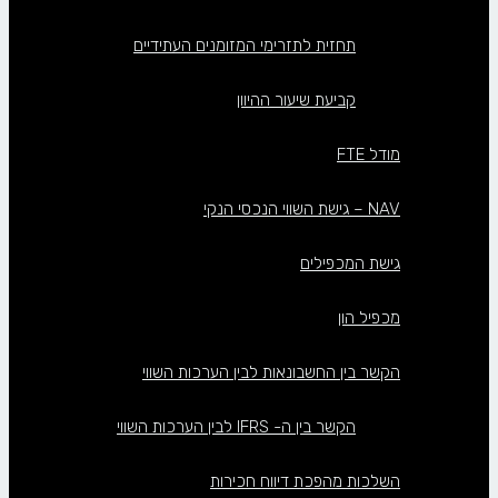
תחזית לתזרימי המזומנים העתידיים
קביעת שיעור ההיוון
מודל FTE
NAV – גישת השווי הנכסי הנקי
גישת המכפילים
מכפיל הון
הקשר בין החשבונאות לבין הערכות השווי
הקשר בין ה- IFRS לבין הערכות השווי
השלכות מהפכת דיווח חכירות