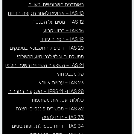
באומדנים חשבונאיים וטעויות
IAS 10 – אירועים לאחר תקופת הדיווח
IAS 12 – מסים על הכנסה
IAS 16 – רכוש קבוע
IAS 19 – הטבות עובד
IAS 20 – הטיפול החשבונאי במענקים
ממשלתיים וגילוי לגבי סיוע ממשלתי
IAS 21 – השפעות השינויים בשערי חליפין
של מטבע חוץ
IAS 23 – עלויות אשראי
IAS 28 ו- IFRS 11 – השקעות בחברות
כלולות ועסקאות משותפות
IAS 32 – מכשירים פיננסיים: הצגה
IAS 33 – רווח למניה
IAS 34 – דיווח כספי לתקופות ביניים