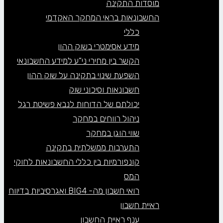
מוסדות התקינה
החשבונאות בראי המחקר האקדמי
כללי
מידע אסימטרי בשוק ההון
הקשר בין מחירי ני”ע למידע החשבונאי
השפעת שינוי בתקינה על שוק ההון
חשבונאות וסיכוני שוק
יכולתם של הדוחות לנבא פשיטת רגל
ניהול רווחים במחקר
שווי הוגן במחקר
התערבות ממשלתית בתקינה
קונפורמיות בין כללי החשבונאות לחוקי
המס
רואי חשבון מה- BIG4 ואגרסיביות בדיווח
ראיית חשבון
ענף ראיית החשבון