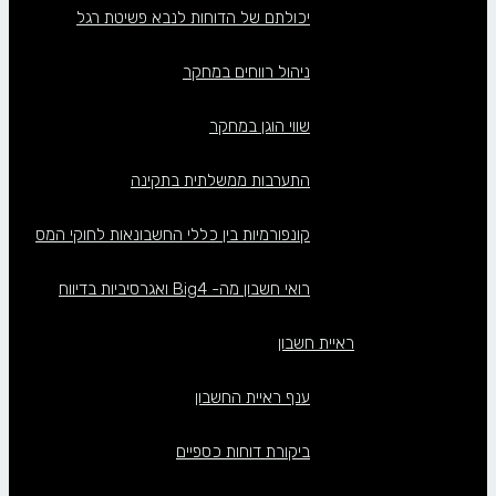
יכולתם של הדוחות לנבא פשיטת רגל
ניהול רווחים במחקר
שווי הוגן במחקר
התערבות ממשלתית בתקינה
קונפורמיות בין כללי החשבונאות לחוקי המס
רואי חשבון מה- Big4 ואגרסיביות בדיווח
ראיית חשבון
ענף ראיית החשבון
ביקורת דוחות כספיים