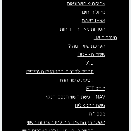
אתיקה & חשבונאות
ניהול רווחים
IFRS בשטח
הסודות מאחורי הדוחות
הערכות שווי
הערכת שווי – מהי?
שיטת ה- DCF
כללי
תחזית לתזרימי המזומנים העתידיים
קביעת שיעור ההיוון
מודל FTE
NAV – גישת השווי הנכסי הנקי
גישת המכפילים
מכפיל הון
הקשר בין החשבונאות לבין הערכות השווי
הקשר בין ה- IFRS לבין הערכות השווי