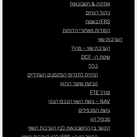
אתיקה & חשבונאות
ניהול רווחים
IFRS בשטח
הסודות מאחורי הדוחות
הערכות שווי
הערכת שווי – מהי?
שיטת ה- DCF
כללי
תחזית לתזרימי המזומנים העתידיים
קביעת שיעור ההיוון
מודל FTE
NAV – גישת השווי הנכסי הנקי
גישת המכפילים
מכפיל הון
הקשר בין החשבונאות לבין הערכות השווי
הקשר בין ה- IFRS לבין הערכות השווי