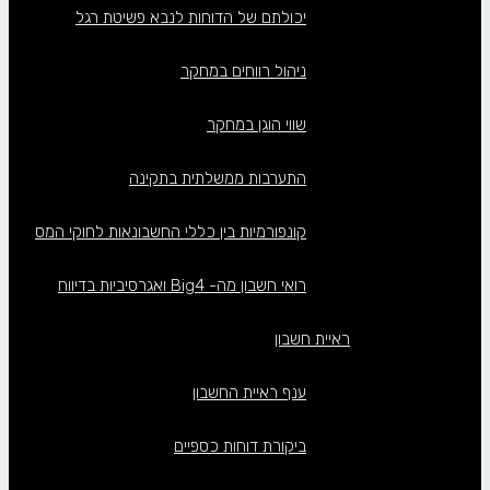
יכולתם של הדוחות לנבא פשיטת רגל
ניהול רווחים במחקר
שווי הוגן במחקר
התערבות ממשלתית בתקינה
קונפורמיות בין כללי החשבונאות לחוקי המס
רואי חשבון מה- Big4 ואגרסיביות בדיווח
ראיית חשבון
ענף ראיית החשבון
ביקורת דוחות כספיים