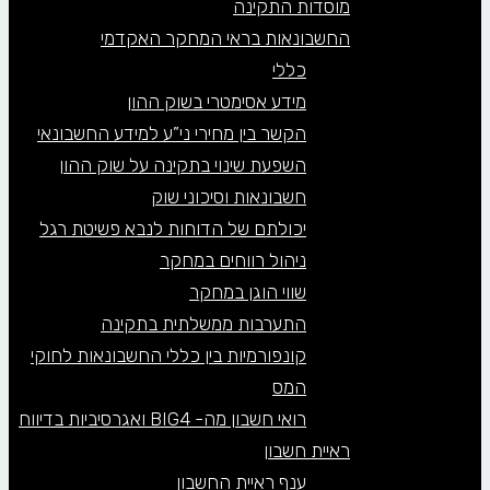
מוסדות התקינה
החשבונאות בראי המחקר האקדמי
כללי
מידע אסימטרי בשוק ההון
הקשר בין מחירי ני”ע למידע החשבונאי
השפעת שינוי בתקינה על שוק ההון
חשבונאות וסיכוני שוק
יכולתם של הדוחות לנבא פשיטת רגל
ניהול רווחים במחקר
שווי הוגן במחקר
התערבות ממשלתית בתקינה
קונפורמיות בין כללי החשבונאות לחוקי
המס
רואי חשבון מה- BIG4 ואגרסיביות בדיווח
ראיית חשבון
ענף ראיית החשבון