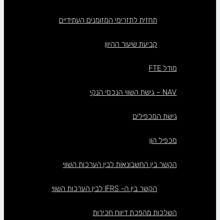
תחזית לתזרימי המזומנים העתידיים
קביעת שיעור ההיוון
מודל FTE
NAV – גישת השווי הנכסי הנקי
גישת המכפילים
מכפיל הון
הקשר בין החשבונאות לבין הערכות השווי
הקשר בין ה- IFRS לבין הערכות השווי
השלכות מהפכת דיווח חכירות