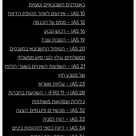
באומדנים חשבונאיים וטעויות
IAS 10 – אירועים לאחר תקופת הדיווח
IAS 12 – מסים על הכנסה
IAS 16 – רכוש קבוע
IAS 19 – הטבות עובד
IAS 20 – הטיפול החשבונאי במענקים
ממשלתיים וגילוי לגבי סיוע ממשלתי
IAS 21 – השפעות השינויים בשערי חליפין
של מטבע חוץ
IAS 23 – עלויות אשראי
IAS 28 ו- IFRS 11 – השקעות בחברות
כלולות ועסקאות משותפות
IAS 32 – מכשירים פיננסיים: הצגה
IAS 33 – רווח למניה
IAS 34 – דיווח כספי לתקופות ביניים