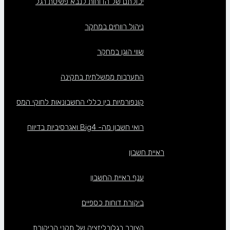
יכולתם של הדוחות לנבא פשיטת רגל
ניהול רווחים במחקר
שווי הוגן במחקר
התערבות ממשלתית בתקינה
קונפורמיות בין כללי החשבונאות לחוקי המס
רואי חשבון מה- Big4 ואגרסיביות בדיווח
ראיית חשבון
ענף ראיית החשבון
ביקורת דוחות כספיים
הצורך בגלובליזציה של תקני הביקורת