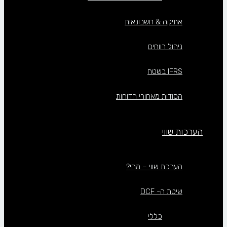
אתיקה & חשבונאות
ניהול רווחים
IFRS בשטח
הסודות מאחורי הדוחות
הערכות שווי
הערכת שווי – מהי?
שיטת ה- DCF
כללי