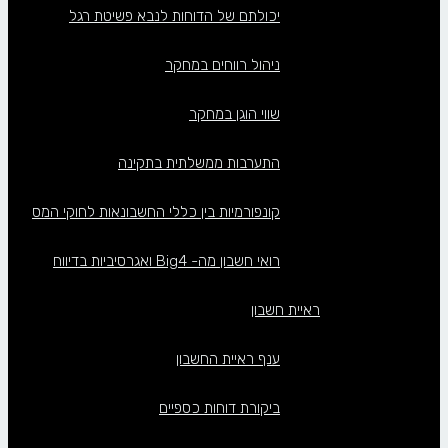
יכולתם של הדוחות לנבא פשיטת רגל
ניהול רווחים במחקר
שווי הוגן במחקר
התערבות ממשלתית בתקינה
קונפורמיות בין כללי החשבונאות לחוקי המס
רואי חשבון מה- Big4 ואגרסיביות בדיווח
ראיית חשבון
ענף ראיית החשבון
ביקורת דוחות כספיים