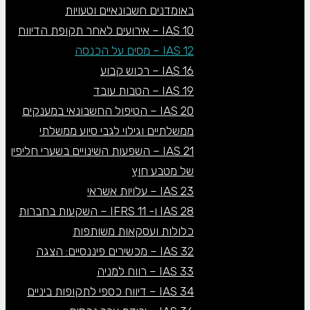
באומדנים חשבונאיים וטעויות
IAS 10 – אירועים לאחר תקופת הדיווח
IAS 12 – מסים על הכנסה
IAS 16 – רכוש קבוע
IAS 19 – הטבות עובד
IAS 20 – הטיפול החשבונאי במענקים
ממשלתיים וגילוי לגבי סיוע ממשלתי
IAS 21 – השפעות השינויים בשערי חליפין
של מטבע חוץ
IAS 23 – עלויות אשראי
IAS 28 ו- IFRS 11 – השקעות בחברות
כלולות ועסקאות משותפות
IAS 32 – מכשירים פיננסיים: הצגה
IAS 33 – רווח למניה
IAS 34 – דיווח כספי לתקופות ביניים