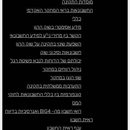
מוסדות התקינה
החשבונאות בראי המחקר האקדמי
כללי
מידע אסימטרי בשוק ההון
הקשר בין מחירי ני”ע למידע החשבונאי
השפעת שינוי בתקינה על שוק ההון
חשבונאות וסיכוני שוק
יכולתם של הדוחות לנבא פשיטת רגל
ניהול רווחים במחקר
שווי הוגן במחקר
התערבות ממשלתית בתקינה
קונפורמיות בין כללי החשבונאות לחוקי
המס
רואי חשבון מה- BIG4 ואגרסיביות בדיווח
ראיית חשבון
ענף ראיית החשבון