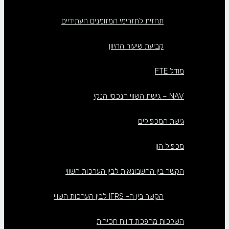
תחזית לתזרימי המזומנים העתידיים
קביעת שיעור ההיוון
מודל FTE
NAV – גישת השווי הנכסי הנקי
גישת המכפילים
מכפיל הון
הקשר בין החשבונאות לבין הערכות השווי
הקשר בין ה- IFRS לבין הערכות השווי
השלכות מהפכת דיווח חכירות