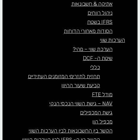
אתיקה & חשבונאות
ניהול רווחים
IFRS בשטח
הסודות מאחורי הדוחות
הערכות שווי
הערכת שווי – מהי?
שיטת ה- DCF
כללי
תחזית לתזרימי המזומנים העתידיים
קביעת שיעור ההיוון
מודל FTE
NAV – גישת השווי הנכסי הנקי
גישת המכפילים
מכפיל הון
הקשר בין החשבונאות לבין הערכות השווי
הקשר בין ה- IFRS לבין הערכות השווי