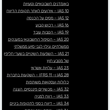
באומדנים חשבונאיים וטעויות
IAS 10 – אירועים לאחר תקופת הדיווח
IAS 12 – מסים על הכנסה
IAS 16 – רכוש קבוע
IAS 19 – הטבות עובד
IAS 20 – הטיפול החשבונאי במענקים
ממשלתיים וגילוי לגבי סיוע ממשלתי
IAS 21 – השפעות השינויים בשערי חליפין
של מטבע חוץ
IAS 23 – עלויות אשראי
IAS 28 ו- IFRS 11 – השקעות בחברות
כלולות ועסקאות משותפות
IAS 32 – מכשירים פיננסיים: הצגה
IAS 33 – רווח למניה
IAS 34 – דיווח כספי לתקופות ביניים