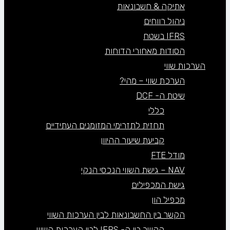
אתיקה & חשבונאות
ניהול רווחים
IFRS בשטח
הסודות מאחורי הדוחות
הערכות שווי
הערכת שווי – מהי?
שיטת ה- DCF
כללי
תחזית לתזרימי המזומנים העתידיים
קביעת שיעור ההיוון
מודל FTE
NAV – גישת השווי הנכסי הנקי
גישת המכפילים
מכפיל הון
הקשר בין החשבונאות לבין הערכות השווי
הקשר בין ה- IFRS לבין הערכות השווי