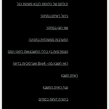
יכולתם של הדוחות לנבא פשיטת רגל
ניהול רווחים במחקר
שווי הוגן במחקר
התערבות ממשלתית בתקינה
קונפורמיות בין כללי החשבונאות לחוקי המס
רואי חשבון מה- Big4 ואגרסיביות בדיווח
ראיית חשבון
ענף ראיית החשבון
ביקורת דוחות כספיים