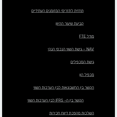
תחזית לתזרימי המזומנים העתידיים
קביעת שיעור ההיוון
מודל FTE
NAV – גישת השווי הנכסי הנקי
גישת המכפילים
מכפיל הון
הקשר בין החשבונאות לבין הערכות השווי
הקשר בין ה- IFRS לבין הערכות השווי
השלכות מהפכת דיווח חכירות