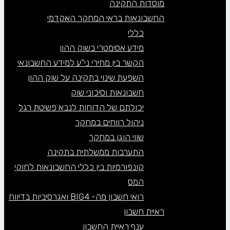
מוסדות התקינה
החשבונאות בראי המחקר האקדמי
כללי
מידע אסימטרי בשוק ההון
הקשר בין מחירי ני”ע למידע החשבונאי
השפעת שינוי בתקינה על שוק ההון
חשבונאות וסיכוני שוק
יכולתם של הדוחות לנבא פשיטת רגל
ניהול רווחים במחקר
שווי הוגן במחקר
התערבות ממשלתית בתקינה
קונפורמיות בין כללי החשבונאות לחוקי
המס
רואי חשבון מה- BIG4 ואגרסיביות בדיווח
ראיית חשבון
ענף ראיית החשבון