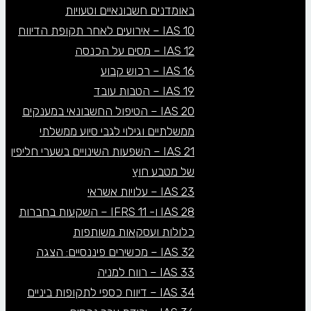
באומדנים חשבונאיים וטעויות
IAS 10 – אירועים לאחר תקופת הדיווח
IAS 12 – מסים על הכנסה
IAS 16 – רכוש קבוע
IAS 19 – הטבות עובד
IAS 20 – הטיפול החשבונאי במענקים
ממשלתיים וגילוי לגבי סיוע ממשלתי
IAS 21 – השפעות השינויים בשערי חליפין
של מטבע חוץ
IAS 23 – עלויות אשראי
IAS 28 ו- IFRS 11 – השקעות בחברות
כלולות ועסקאות משותפות
IAS 32 – מכשירים פיננסיים: הצגה
IAS 33 – רווח למניה
IAS 34 – דיווח כספי לתקופות ביניים