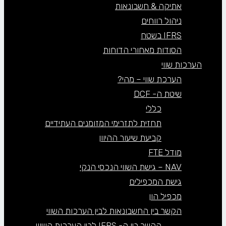
אתיקה & חשבונאות
ניהול רווחים
IFRS בשטח
הסודות מאחורי הדוחות
הערכות שווי
הערכת שווי – מהי?
שיטת ה- DCF
כללי
תחזית לתזרימי המזומנים העתידיים
קביעת שיעור ההיוון
מודל FTE
NAV – גישת השווי הנכסי הנקי
גישת המכפילים
מכפיל הון
הקשר בין החשבונאות לבין הערכות השווי
הקשר בין ה- IFRS לבין הערכות השווי