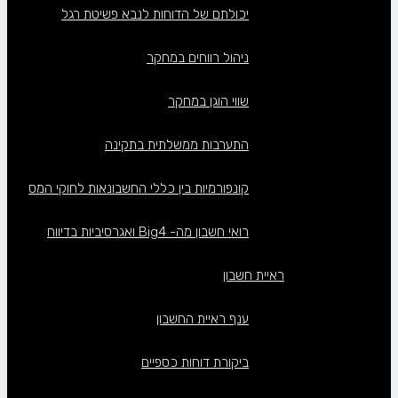
יכולתם של הדוחות לנבא פשיטת רגל
ניהול רווחים במחקר
שווי הוגן במחקר
התערבות ממשלתית בתקינה
קונפורמיות בין כללי החשבונאות לחוקי המס
רואי חשבון מה- Big4 ואגרסיביות בדיווח
ראיית חשבון
ענף ראיית החשבון
ביקורת דוחות כספיים