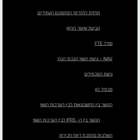
תחזית לתזרימי המזומנים העתידיים
קביעת שיעור ההיוון
מודל FTE
NAV – גישת השווי הנכסי הנקי
גישת המכפילים
מכפיל הון
הקשר בין החשבונאות לבין הערכות השווי
הקשר בין ה- IFRS לבין הערכות השווי
השלכות מהפכת דיווח חכירות