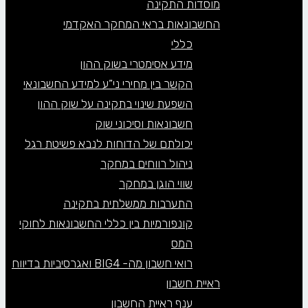
מוסדות התקינה
החשבונאות בראי המחקר האקדמי
כללי
מידע אסימטרי בשוק ההון
הקשר בין מחירי ני”ע למידע החשבונאי
השפעת שינוי בתקינה על שוק ההון
חשבונאות וסיכוני שוק
יכולתם של הדוחות לנבא פשיטת רגל
ניהול רווחים במחקר
שווי הוגן במחקר
התערבות ממשלתית בתקינה
קונפורמיות בין כללי החשבונאות לחוקי
המס
רואי חשבון מה- BIG4 ואגרסיביות בדיווח
ראיית חשבון
ענף ראיית החשבון